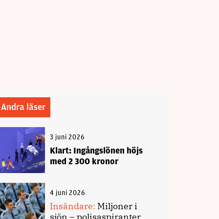
Andra läser
3 juni 2026
Klart: Ingångslönen höjs
med 2 300 kronor
4 juni 2026
Insändare:
Miljoner i
sjön – polisaspiranter