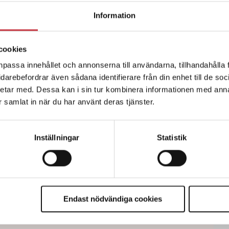
 har fredagsmys, får äta tacosen
Information
cookies
npassa innehållet och annonserna till användarna, tillhandahålla 
er eller mindre.
vidarebefordrar även sådana identifierare från din enhet till de s
etar med. Dessa kan i sin tur kombinera informationen med ann
bet, kul på jobbet, lön för jobbet.
ar samlat in när du har använt deras tjänster.
Återhämtning. Som vill ha en ergonomisk
t.
Inställningar
Statistik
ker. Rivs upp igen.
tt arbetsliv inga andra tidningar bevakar.
ara att poliser inte är några maskiner utan
av trygghet och arbetsglädje som andra
Endast nödvändiga cookies