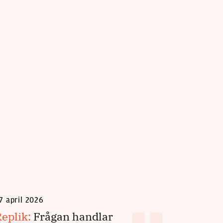
20 februa
Replik
poäng
7 april 2026
Replik:
Frågan handlar