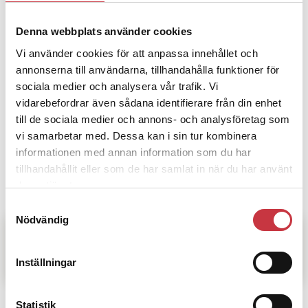
förhållningssätt eller skjutregler, samt att den
ordinarie ficklampan inte tas bort. Projektet
påpekar också att norska polisen har haft
Denna webbplats använder cookies
vapenlampa på sina vapen sedan 2006 när de bytte
Vi använder cookies för att anpassa innehållet och
från vapensystemet revolver till pistol, ”detta med
annonserna till användarna, tillhandahålla funktioner för
endast en dags ombeväpningsutbildning”. Region
sociala medier och analysera vår trafik. Vi
Mitts önskan om att även poliser utanför Polkon
vidarebefordrar även sådana identifierare från din enhet
kategori 1 ska kunna få vapenlampa besvarar
till de sociala medier och annons- och analysföretag som
projektet så här: ”Andra grupper kommer att
vi samarbetar med. Dessa kan i sin tur kombinera
involveras i ett senare skeende med hänsyn till
behovs-, utbildnings- och budgetkrav”.
informationen med annan information som du har
tillhandahållit eller som de har samlat in när du har använt
För att läsa om Polisförbundets synpunkter på
deras tjänster.
förslaget,
se här
.
Samtyckesval
Nödvändig
Läs mer
”Risk att du skjuter någon av
Inställningar
misstag”
Statistik