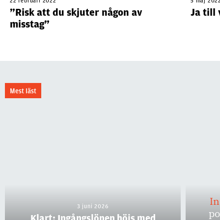
22 februari 2022
5 maj 202
”Risk att du skjuter någon av
Ja til
misstag”
Mest läst
I
3 juni 2026
po
Klart: Ingångslönen höjs med