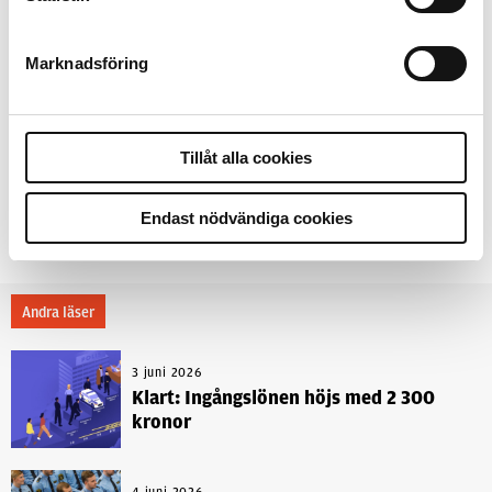
Ämnen i artikeln
GLOCK
PROJEKT NYTT TJÄNSTEVAPEN
SIG SAUER
Marknadsföring
TJÄNSTEVAPEN
VAPENLAMPA
NYA TJÄNSTEVAPNET
Text
Per Hagström
Tillåt alla cookies
21 mars 2022
Endast nödvändiga cookies
Dela artikel:
Facebook
X
E-post
Andra läser
3 juni 2026
Klart: Ingångslönen höjs med 2 300
kronor
4 juni 2026