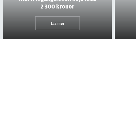
2 300 kronor
Läs mer
Kontakt
Om Polistidningen
Prenumerera
Annonsera
Chefredaktör och ansvarig utgivare:
Linda Svensson
070-399 86 00
linda.svensson@polistidningen.se
Reporter:
Per Hagström
070-329 80 45
per.hagstrom@polistidningen.se
Reporter:
Adrian Ericson
073-707 50 55