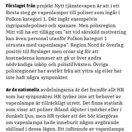
projekt Nytt tjänstevapen är att i ett
Förslaget från
första steg ge vapenlampor till poliser som ingår i
Polkon kategori 1. Där ingår exempelvis
ingripandepoliser och spanare. Men polisregion
Mitt vill ha ett tillägg om ”att vid särskild motivering
kan även personal utanför Polkon kategori 1
utrustas med vapenlampa”. Region Nord är överlag
positiv till förslaget men oroar sig för att
kostnaderna kommer att gå ut över andra
nödvändiga inköp och polistillväxten. Övriga
polisregioner har avstått från att yttra sig eller har
inte haft några synpunkter.
avdelningarna är det framför allt HR
Av de nationella
som har synpunkter. HR tycker inte att behovet av
vapenlampa är tillräckligt utrett. Det finns statistik
som visar att poliser ibland skjuter i mörker eller i
dunkelt ljus, men HR tycker att det bör klargöras
om vapenlampa hade inneburit någon avgörande
skillnad i dessa lägen. Ett införande av vapenlampa