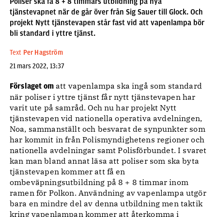
Poliser ska få 8 + 8 timmars utbildning på nya
tjänstevapnet när de går över från Sig Sauer till Glock. Och
projekt Nytt tjänstevapen står fast vid att vapenlampa bör
bli standard i yttre tjänst.
Text
Per Hagström
21 mars 2022, 13:37
att vapenlampa ska ingå som standard
Förslaget om
när poliser i yttre tjänst får nytt tjänstevapen har
varit ute på samråd. Och nu har projekt Nytt
tjänstevapen vid nationella operativa avdelningen,
Noa, sammanställt och besvarat de synpunkter som
har kommit in från Polismyndighetens regioner och
nationella avdelningar samt Polisförbundet. I svaret
kan man bland annat läsa att poliser som ska byta
tjänstevapen kommer att få en
ombeväpningsutbildning på 8 + 8 timmar inom
ramen för Polkon. Användning av vapenlampa utgör
bara en mindre del av denna utbildning men taktik
kring vapenlampan kommer att återkomma i