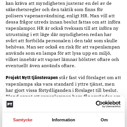
kan kräva att myndigheten justerar en del av de
säkerhetsregler och den taktik som finns för
polisers vapenanvändning, enligt HR. Man vill att
dessa frågor utreds innan beslut fattas om att införa
vapenlampor. HR är också tveksam till att införa ny
utrustning i ett läge där myndigheten redan har
svårt att fortbilda personalen i den takt som skulle
behövas. Man ser också en risk för att vapenlampan
används som en lampa för att lysa upp en miljö,
vilket innebär att vapnet lämnar hölstret oftare och
eventuellt även används oftare.
står fast vid förslaget om att
Projekt Nytt tjänstevapen
vapenlampa ska vara standard i yttre tjänst, men
har gjort vissa förtydliganden i förslaget till beslut.
Bland annat att vapenlampan bara får användas om
det finns förutsättningar att använda vapnet. I
projektets svar på samrådet står också att
införandet av vapenlampa inte kommer att ändra
Samtycke
Information
Om
myndighetens grundläggande taktiska