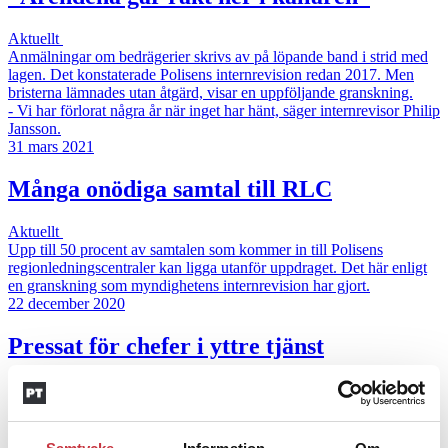
Aktuellt
Anmälningar om bedrägerier skrivs av på löpande band i strid med
lagen. Det konstaterade Polisens internrevision redan 2017. Men
bristerna lämnades utan åtgärd, visar en uppföljande granskning.
- Vi har förlorat några år när inget har hänt, säger internrevisor Philip
Jansson.
31 mars 2021
Många onödiga samtal till RLC
Aktuellt
Upp till 50 procent av samtalen som kommer in till Polisens
regionledningscentraler kan ligga utanför uppdraget. Det här enligt
en granskning som myndighetens internrevision har gjort.
22 december 2020
Pressat för chefer i yttre tjänst
Aktuellt
Drygt 70 procent av gruppcheferna inom BF/IGV anser att de helt
eller delvis saknar rätt förutsättningar för att klara sitt uppdrag. Det
visar en enkät som Polisens internrevision har gjort.