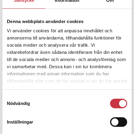
Samtycke
Information
Om
30 september 2020
Slöa datorer sinkar brottsutredningar
Denna webbplats använder cookies
Aktuellt
Vi använder cookies för att anpassa innehållet och
Polisens it-forensiska verksamhet är inte bara underbemannad. Den
annonserna till användarna, tillhandahålla funktioner för
saknar också den hårdvara som behövs för att processa stora
sociala medier och analysera vår trafik. Vi
mängder data. Därför blir den en flaskhals i brottsutredningar,
konstaterar internrevisionen.
vidarebefordrar även sådana identifierare från din enhet
24 januari 2020
till de sociala medier och annons- och analysföretag som
vi samarbetar med. Dessa kan i sin tur kombinera
Hård kritik mot utredningsverksamheten
informationen med annan information som du har
tillhandahållit eller som de har samlat in när du har använt
Aktuellt
Kvantitet före kvalitet och rättssäkerhet. Polismyndighetens
deras tjänster.
internrevision är kritisk till hur polisens utredningsverksamhet styrs.
Samtyckesval
Men rikspolischefen går emot revisionens rekommendationer på
flera punkter.
Nödvändig
8 januari 2020
Utvisningsresor betalar sig olika bra
Inställningar
Aktuellt