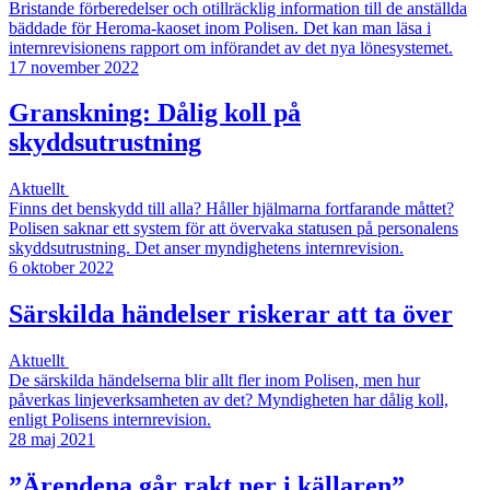
Bristande förberedelser och otillräcklig information till de anställda
bäddade för Heroma-kaoset inom Polisen. Det kan man läsa i
internrevisionens rapport om införandet av det nya lönesystemet.
17 november 2022
Granskning: Dålig koll på
skyddsutrustning
Aktuellt
Finns det benskydd till alla? Håller hjälmarna fortfarande måttet?
Polisen saknar ett system för att övervaka statusen på personalens
skyddsutrustning. Det anser myndighetens internrevision.
6 oktober 2022
Särskilda händelser riskerar att ta över
Aktuellt
De särskilda händelserna blir allt fler inom Polisen, men hur
påverkas linjeverksamheten av det? Myndigheten har dålig koll,
enligt Polisens internrevision.
28 maj 2021
”Ärendena går rakt ner i källaren”