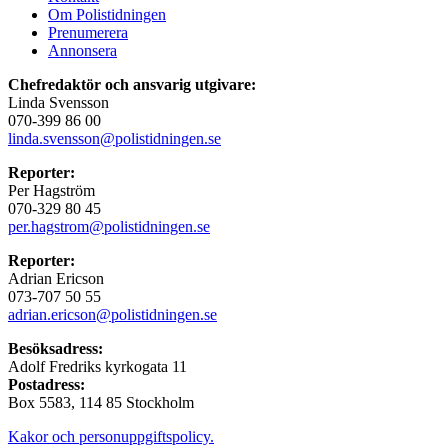
Om Polistidningen
Prenumerera
Annonsera
Chefredaktör och ansvarig utgivare:
Linda Svensson
070-399 86 00
linda.svensson@polistidningen.se
Reporter:
Per Hagström
070-329 80 45
per.hagstrom@polistidningen.se
Reporter:
Adrian Ericson
073-707 50 55
adrian.ericson@polistidningen.se
Besöksadress:
Adolf Fredriks kyrkogata 11
Postadress:
Box 5583, 114 85 Stockholm
Kakor och personuppgiftspolicy.