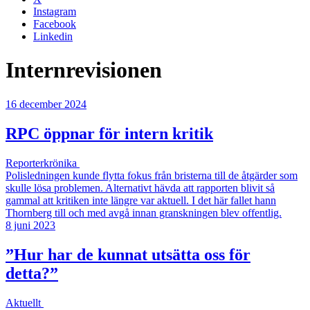
Instagram
Facebook
Linkedin
Internrevisionen
16 december 2024
RPC öppnar för intern kritik
Reporterkrönika
Polisledningen kunde flytta fokus från bristerna till de åtgärder som
skulle lösa problemen. Alternativt hävda att rapporten blivit så
gammal att kritiken inte längre var aktuell. I det här fallet hann
Thornberg till och med avgå innan granskningen blev offentlig.
8 juni 2023
”Hur har de kunnat utsätta oss för
detta?”
Aktuellt