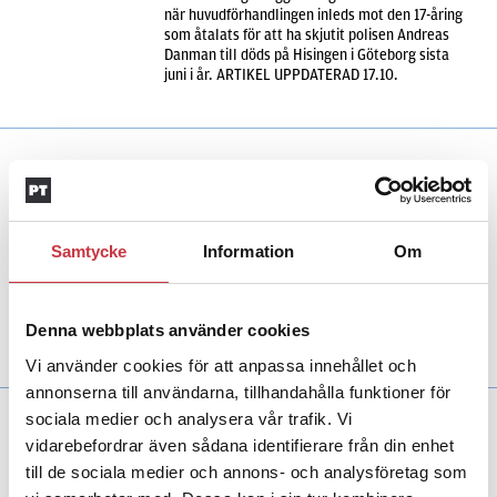
när huvudförhandlingen inleds mot den 17-åring
som åtalats för att ha skjutit polisen Andreas
Danman till döds på Hisingen i Göteborg sista
juni i år. ARTIKEL UPPDATERAD 17.10.
29 oktober 2021
”Känns bra att utredningen
kommit så långt”
Samtycke
Information
Om
Aktuellt
Åtalet för mordet på polisen Andreas
Danman river upp känslorna på nytt, men ger
också hopp om en förklaring till det som hände.
Det säger Mikael Folkesson som var Andreas
Denna webbplats använder cookies
gruppchef.
Vi använder cookies för att anpassa innehållet och
annonserna till användarna, tillhandahålla funktioner för
sociala medier och analysera vår trafik. Vi
23 september 2021
vidarebefordrar även sådana identifierare från din enhet
3.000 poliser har skrivit under
till de sociala medier och annons- och analysföretag som
upprop