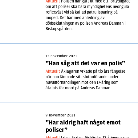
Aktuellt
Polisen har gått ut med ett förtydligade
om att poliser ska bära myndighetens neongula
reflexväst vid så kallad patrullspaning på
moped. Det här med anledning av
dödsskjutningen av polisen Andreas Danman i
Biskopsgården.
12 november 2021
”Han såg att det var en polis”
Aktuellt
Åklagaren yrkade på tio års fängelse
när hon lämnade sitt slutanförande under
huvudförhandlingen mot den 17-åring som
åtalats för mord på Andreas Danman.
9 november 2021
”Har aldrig haft något emot
poliser”
Aktuellt
I dag, tisdag, förhördes 17-åringen som