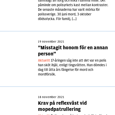
samtidigt all sorg och ilska i samma flöde. Det
påminde om polisyrkets kast mellan kontraster.
De senaste månaderna har varit mörka för
polissverige. 30 juni mord, 3 oktober
dödsolycka. För familj, […]
19 november 2021
”Misstagit honom för en annan
person”
Aktuellt
17-åringen såg inte att det var en polis
han sköt ihjäl, enligt tingsrätten. Han dömdes i
dag till åtta års fängelse för mord och
mordförsök.
18 november 2021
Krav på reflexväst vid
mopedpatrullering