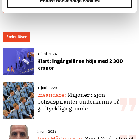
Endast nödvändiga cookies
«
Äldre artiklar
Andra läser
3 juni 2026
Klart: Ingångslönen höjs med 2 300
kronor
4 juni 2026
Insändare:
Miljoner i sjön –
polisaspiranter underkänns på
godtyckliga grunder
1 juni 2026
Jens Mårtensson:
Snart 20 år i tjänst