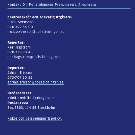
Kontakt
Om Polistidningen
Prenumerera
Annonsera
Chefredaktör och ansvarig utgivare:
Linda Svensson
070-399 86 00
linda.svensson@polistidningen.se
Reporter:
Per Hagström
070-329 80 45
per.hagstrom@polistidningen.se
Reporter:
Adrian Ericson
073-707 50 55
adrian.ericson@polistidningen.se
Besöksadress:
Adolf Fredriks kyrkogata 11
Postadress:
Box 5583, 114 85 Stockholm
Kakor och personuppgiftspolicy.