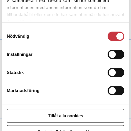
vi samarbetar med. Dessa kan i sin tur kombinera
Aktuellt
3.098 poliser har skrivit under
informationen med annan information som du har
namninsamlingen som startade efter att en
tillhandahållit eller som de har samlat in när du har använt
polis sköts ihjäl i somras. Nu har initiativtagaren
lämnat över den till inrikesministern. Uppropet
deras tjänster.
har samtidigt mötts av kritik.
Samtyckesval
Nödvändig
30 augusti 2021
Inställningar
Tårar och professionalitet
Redaktörens rader
Ytterligare ett ögonblick då
Statistik
många kommer minnas vad de gjorde när de
nåddes av det som hänt. Jag stod i rulltrappan
ner till blåa linjen för att ta tunnelbanan till
jobbet. Såg tända ljus i Instagramflödet, blå
Marknadsföring
hjärtan, svarta hjärtan, brustna hjärtan, sorg. En
polis skjuten till döds i Biskopsgården. Många,
poliser och icke-poliser, kände […]
Tillåt alla cookies